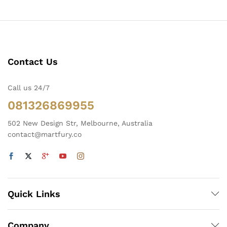
Contact Us
Call us 24/7
081326869955
502 New Design Str, Melbourne, Australia
ga
ga
contact@martfury.co
endah
tinggi
Quick Links
Company