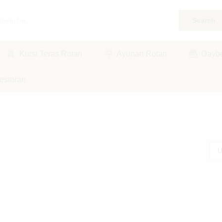
Search
Kursi Teras Rotan
Ayunan Rotan
Dayb
estoran
U