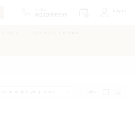
Hotline
Log in
081326869955
0
ed Rotan
Kursi Santai Rotan
rutkan menurut yang terbaru
View