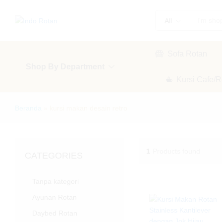
All
Sofa Rotan
Shop By Department
Kursi Cafe/R
Beranda
»
kursi makan desain retro
1
Products found
CATEGORIES
Tanpa kategori
Ayunan Rotan
Daybed Rotan