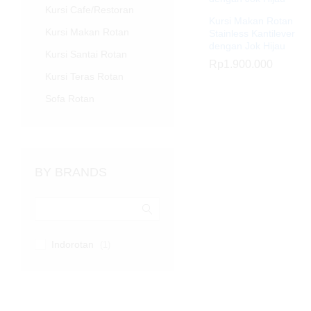
Kursi Cafe/Restoran
Kursi Makan Rotan
Kursi Makan Rotan
Stainless Kantilever
dengan Jok Hijau
Kursi Santai Rotan
Rp
Rp
1.900.000
1.900.000
Kursi Teras Rotan
Sofa Rotan
BY BRANDS
Indorotan
(1)