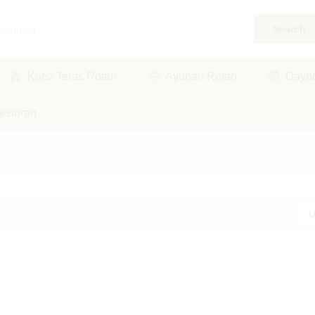
Search
Kursi Teras Rotan
Ayunan Rotan
Dayb
estoran
U