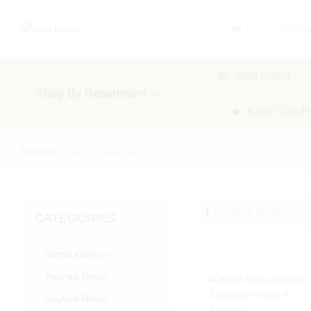
All
Sofa Rotan
Shop By Department
Kursi Cafe/R
Beranda
»
kursi makan kayu
1
Products found
CATEGORIES
Tanpa kategori
Ayunan Rotan
Daybed Rotan