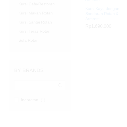
Kursi Cafe/Restoran
Kursi Kayu dengan
Kursi Makan Rotan
Sandaran Rotan &
Armrest
Kursi Santai Rotan
Rp
Rp
1.690.000
1.690.000
Kursi Teras Rotan
Sofa Rotan
BY BRANDS
Indorotan
(1)