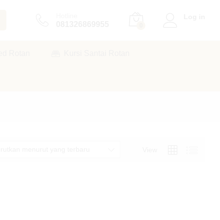
Hotline
Log in
081326869955
0
ed Rotan
Kursi Santai Rotan
rutkan menurut yang terbaru
View