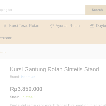
Search
Kursi Teras Rotan
Ayunan Rotan
Dayb
estoran
Stand
Kursi Gantung Rotan Sintetis Stand
Brand:
Indorotan
Rp
3.850.000
Status:
In stock
Buat sudut santai yang estetik dengan kursi gantung rotan sinteti