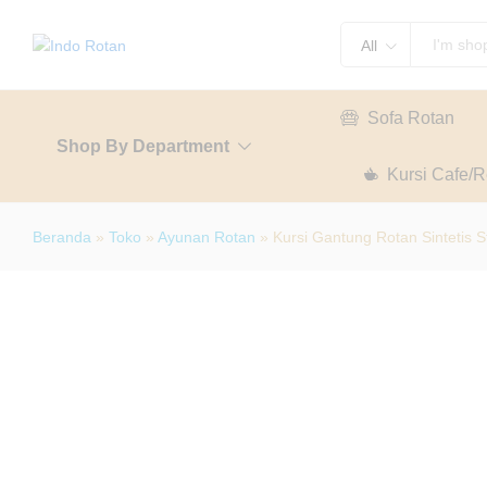
Kursi Gantung Rotan Sintetis Stand
All
Description
Specification
Sofa Rotan
Shop By Department
Kursi Cafe/R
Beranda
»
Toko
»
Ayunan Rotan
»
Kursi Gantung Rotan Sintetis 