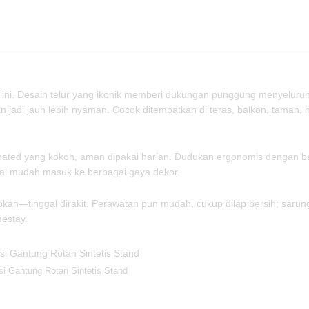
tis ini. Desain telur yang ikonik memberi dukungan punggung menyeluru
jadi jauh lebih nyaman. Cocok ditempatkan di teras, balkon, taman, 
ated yang kokoh, aman dipakai harian. Dudukan ergonomis dengan ba
tral mudah masuk ke berbagai gaya dekor.
pkan—tinggal dirakit. Perawatan pun mudah, cukup dilap bersih; sarun
mestay.
si Gantung Rotan Sintetis Stand