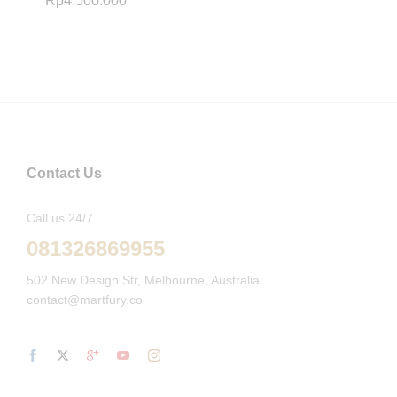
Rp
4.500.000
Contact Us
Call us 24/7
081326869955
502 New Design Str, Melbourne, Australia
contact@martfury.co