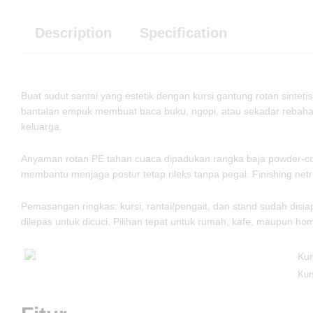
Description
Specification
Buat sudut santai yang estetik dengan kursi gantung rotan sinte
bantalan empuk membuat baca buku, ngopi, atau sekadar rebahan 
keluarga.
Anyaman rotan PE tahan cuaca dipadukan rangka baja powder-co
membantu menjaga postur tetap rileks tanpa pegal. Finishing ne
Pemasangan ringkas: kursi, rantai/pengait, dan stand sudah disia
dilepas untuk dicuci. Pilihan tepat untuk rumah, kafe, maupun ho
Kur