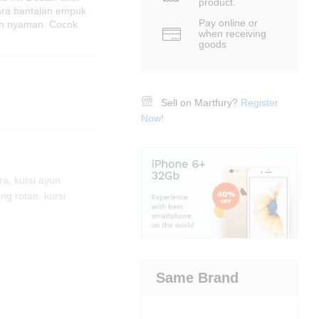
product.
ra bantalan empuk
Pay online or
bih nyaman. Cocok
when receiving
goods
Sell on Martfury?
Register
Now!
ra
,
kursi ayun
ung rotan
,
kursi
Same Brand