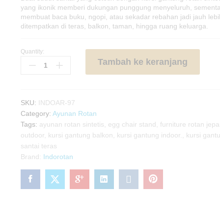
yang ikonik memberi dukungan punggung menyeluruh, sementa
membuat baca buku, ngopi, atau sekadar rebahan jadi jauh le
ditempatkan di teras, balkon, taman, hingga ruang keluarga.
Quantity:
Kursi
Tambah ke keranjang
Gantung
Rotan
Sintetis
Stand
SKU:
INDOAR-97
quantity
Category:
Ayunan Rotan
Tags:
ayunan rotan sintetis
,
egg chair stand
,
furniture rotan jepa
outdoor
,
kursi gantung balkon
,
kursi gantung indoor.
,
kursi gant
santai teras
Brand:
Indorotan