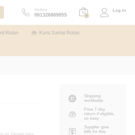
Rp
3.850.000
Tambah ke keranjang
Hotline
Log in
081326869955
0
ed Rotan
Kursi Santai Rotan
Shipping
worldwide
Free 7-day
return if eligible,
so easy
Supplier give
bills for this
s ini. Desain telur