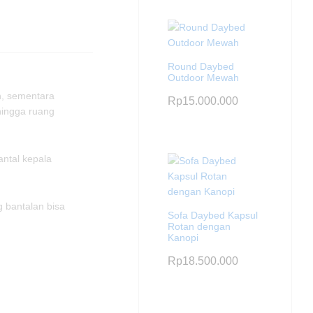
Round Daybed
Outdoor Mewah
h, sementara
Rp
15.000.000
hingga ruang
ntal kepala
g bantalan bisa
Sofa Daybed Kapsul
Rotan dengan
Kanopi
Rp
18.500.000