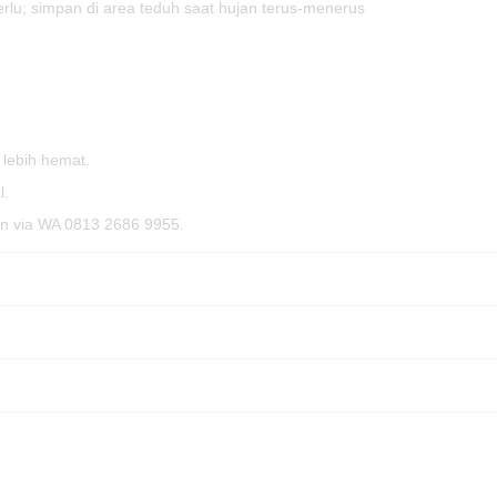
erlu; simpan di area teduh saat hujan terus-menerus
 lebih hemat.
l.
an via WA 0813 2686 9955.