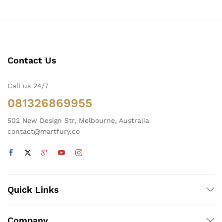
Contact Us
Call us 24/7
081326869955
502 New Design Str, Melbourne, Australia
ga
ga
contact@martfury.co
endah
tinggi
Quick Links
Company