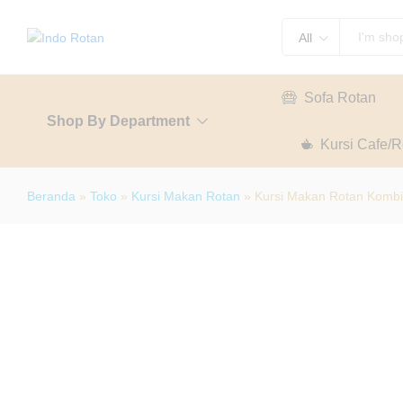
Kursi Makan Rotan Kombinasi Besi
All
Description
Specification
Sofa Rotan
Shop By Department
Kursi Cafe/R
Beranda
»
Toko
»
Kursi Makan Rotan
»
Kursi Makan Rotan Kombi