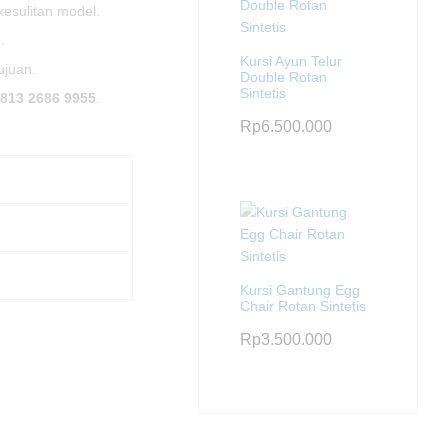
 kesulitan model.
.
Kursi Ayun Telur
ujuan.
Double Rotan
Sintetis
813 2686 9955
.
Rp
6.500.000
Kursi Gantung Egg
Chair Rotan Sintetis
Rp
3.500.000