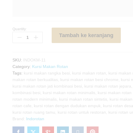
Quantity:
Kursi
Tambah ke keranjang
Makan
Rotan
Kombinasi
Besi
SKU:
INDOKM-11
quantity
Category:
Kursi Makan Rotan
Tags:
kursi makan rangka besi
,
kursi makan rotan
,
kursi makan 
makan rotan berkualitas
,
kursi makan rotan besi chrome
,
kursi 
kursi makan rotan jati kombinasi besi
,
kursi makan rotan jepara
kombinasi besi
,
kursi makan rotan minimalis
,
kursi makan rotan
rotan modern minimalis
,
kursi makan rotan sintetis
,
kursi makan 
rotan cafe
,
kursi rotan dengan dudukan empuk
,
kursi rotan des
kursi rotan ruang tamu
,
kursi rotan untuk restoran
,
kursi rotan 
Brand:
Indorotan