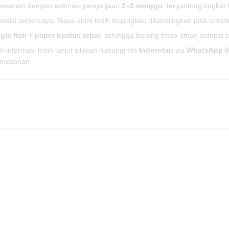
i pesanan dengan estimasi pengerjaan
2–3 minggu
, tergantung tingkat
isi terpercaya. Biaya kirim lebih terjangkau dibandingkan jasa umum
ngle fish + paper kardus tebal
, sehingga barang tetap aman sampai t
informasi lebih lanjut silakan hubungi tim
Indorotan
via
WhatsApp 0
pemesanan.