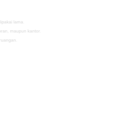
dipakai lama.
oran, maupun kantor.
ruangan.