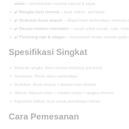
alami
– memberikan nuansa natural & sejuk.
✔️
Rangka besi chrome
– kuat, kokoh, anti karat.
✔️
Dudukan busa empuk
– dilapisi kain berkualitas, nyaman 
✔️
Desain modern minimalis
– cocok untuk rumah, cafe, rest
✔️
Finishing rapi & elegan
– menambah kesan mewah pada 
Spesifikasi Singkat
Material rangka: Besi chrome finishing anti karat
Sandaran: Rotan alami berkualitas
Dudukan: Busa empuk + lapisan kain sintetis
Warna: Natural rotan + cokelat muda + rangka chrome
Kapasitas beban: kuat untuk pemakaian harian
Cara Pemesanan