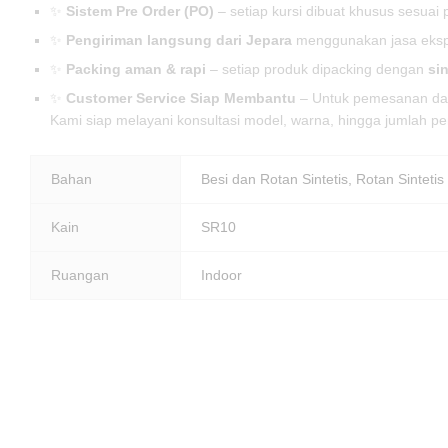
✨
Sistem Pre Order (PO)
– setiap kursi dibuat khusus sesua
✨
Pengiriman langsung dari Jepara
menggunakan jasa eksped
✨
Packing aman & rapi
– setiap produk dipacking dengan
si
✨
Customer Service Siap Membantu
– Untuk pemesanan dan 
Kami siap melayani konsultasi model, warna, hingga jumlah 
Bahan
Besi dan Rotan Sintetis, Rotan Sintetis
Kain
SR10
Ruangan
Indoor