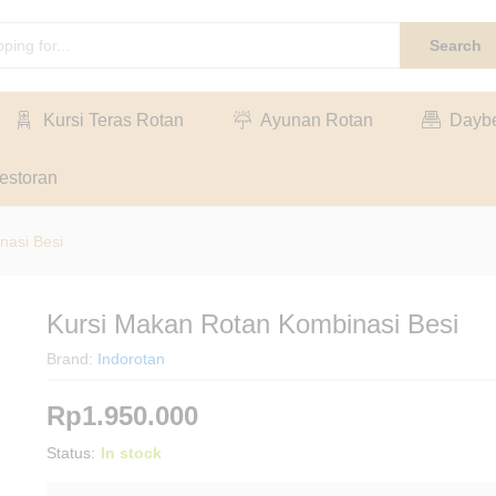
Search
Kursi Teras Rotan
Ayunan Rotan
Dayb
estoran
nasi Besi
Kursi Makan Rotan Kombinasi Besi
Brand:
Indorotan
Rp
1.950.000
Status:
In stock