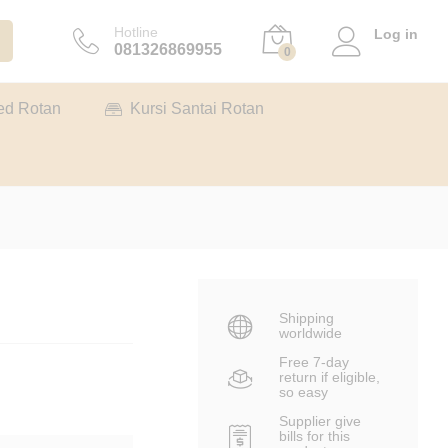
Rp
1.950.000
Tambah ke keranjang
Hotline
Log in
081326869955
0
ed Rotan
Kursi Santai Rotan
Shipping
worldwide
Free 7-day
return if eligible,
so easy
Supplier give
bills for this