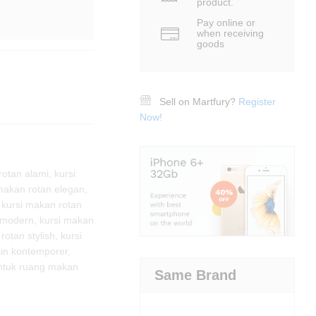
product.
Pay online or
when receiving
goods
Sell on Martfury?
Register
Now!
rotan alami
,
kursi
makan rotan elegan
,
,
kursi makan rotan
 modern
,
kursi makan
rotan stylish
,
kursi
ain kontemporer
,
untuk ruang makan
Same Brand