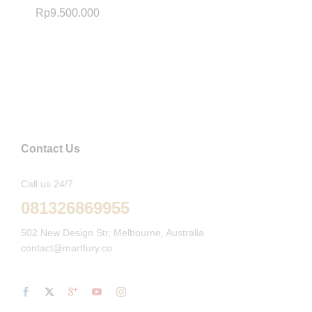
Rp
9.500.000
Contact Us
Call us 24/7
081326869955
502 New Design Str, Melbourne, Australia
contact@martfury.co