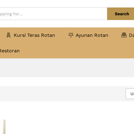
Search
Kursi Teras Rotan
Ayunan Rotan
D
Restoran
U