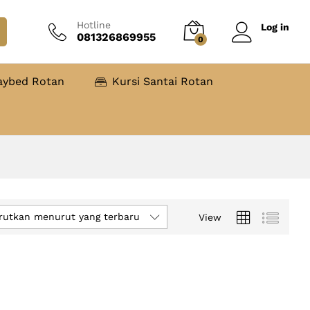
Hotline
Log in
081326869955
0
aybed Rotan
Kursi Santai Rotan
rutkan menurut yang terbaru
View