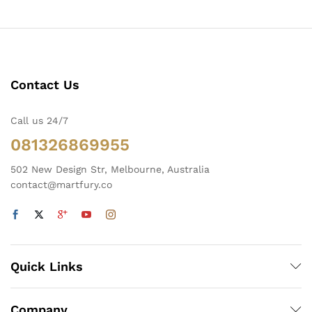
Contact Us
Call us 24/7
081326869955
502 New Design Str, Melbourne, Australia
ga
ga
contact@martfury.co
endah
tinggi
Quick Links
Company