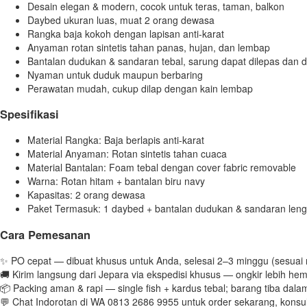
Desain elegan & modern, cocok untuk teras, taman, balkon
Daybed ukuran luas, muat 2 orang dewasa
Rangka baja kokoh dengan lapisan anti-karat
Anyaman rotan sintetis tahan panas, hujan, dan lembap
Bantalan dudukan & sandaran tebal, sarung dapat dilepas dan d
Nyaman untuk duduk maupun berbaring
Perawatan mudah, cukup dilap dengan kain lembap
Spesifikasi
Material Rangka: Baja berlapis anti-karat
Material Anyaman: Rotan sintetis tahan cuaca
Material Bantalan: Foam tebal dengan cover fabric removable
Warna: Rotan hitam + bantalan biru navy
Kapasitas: 2 orang dewasa
Paket Termasuk: 1 daybed + bantalan dudukan & sandaran len
Cara Pemesanan
✨ PO cepat — dibuat khusus untuk Anda, selesai 2–3 minggu (sesuai 
🚚 Kirim langsung dari Jepara via ekspedisi khusus — ongkir lebih hem
📦 Packing aman & rapi — single fish + kardus tebal; barang tiba dal
💬 Chat Indorotan di WA 0813 2686 9955 untuk order sekarang, konsul