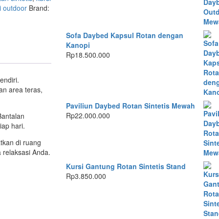
i outdoor
Brand:
Sofa Daybed Kapsul Rotan dengan
Kanopi
Rp
18.500.000
ndiri.
an area teras,
Paviliun Daybed Rotan Sintetis Mewah
Rp
22.000.000
Bantalan
ap hari.
tkan di ruang
 relaksasi Anda.
Kursi Gantung Rotan Sintetis Stand
Rp
3.850.000