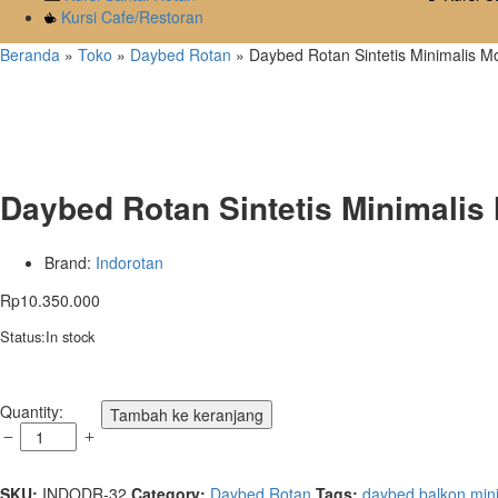
Kursi Cafe/Restoran
Beranda
»
Toko
»
Daybed Rotan
»
Daybed Rotan Sintetis Minimalis M
Daybed Rotan Sintetis Minimalis
Brand:
Indorotan
Rp
10.350.000
Status:
In stock
Daybed
Quantity:
Tambah ke keranjang
Rotan
Sintetis
Minimalis
SKU:
INDODR-32
Category:
Daybed Rotan
Tags:
daybed balkon min