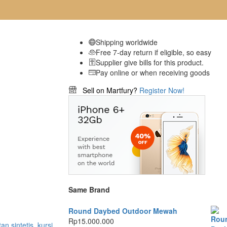
Shipping worldwide
Free 7-day return if eligible, so easy
Supplier give bills for this product.
Pay online or when receiving goods
Sell on Martfury?
Register Now!
Same Brand
Round Daybed Outdoor Mewah
Rp
15.000.000
tan sintetis
,
kursi