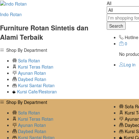
All
Indo Rotan
Search
Furniture Rotan Sintetis dan
Alami Terbaik
Hotline
0
Shop By Department
No product
Sofa Rotan
Log in
Kursi Teras Rotan
Ayunan Rotan
Daybed Rotan
Kursi Santai Rotan
Kursi Cafe/Restoran
Shop By Department
Sofa R
Sofa Rotan
Kursi T
Kursi Teras Rotan
Ayunan
Ayunan Rotan
Daybed
Daybed Rotan
Kursi S
Kursi Santai Rotan
Kursi C