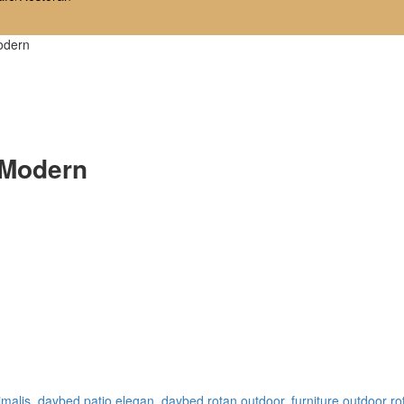
odern
 Modern
imalis
,
daybed patio elegan
,
daybed rotan outdoor
,
furniture outdoor ro