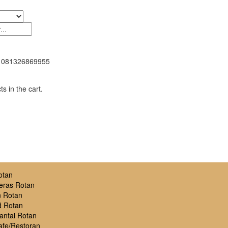
081326869955
s in the cart.
otan
eras Rotan
 Rotan
 Rotan
antai Rotan
afe/Restoran