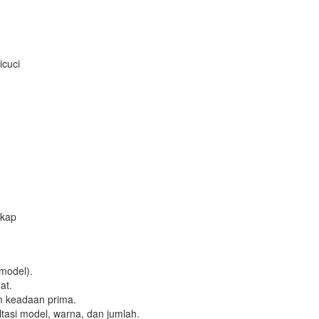
icuci
gkap
model).
at.
am keadaan prima.
tasi model, warna, dan jumlah.