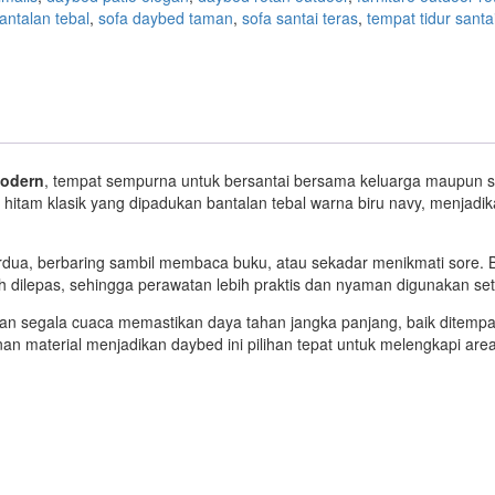
antalan tebal
,
sofa daybed taman
,
sofa santai teras
,
tempat tidur santa
Modern
, tempat sempurna untuk bersantai bersama keluarga maupun se
itam klasik yang dipadukan bantalan tebal warna biru navy, menjadik
erdua, berbaring sambil membaca buku, atau sekadar menikmati sore. 
ilepas, sehingga perawatan lebih praktis dan nyaman digunakan seti
tahan segala cuaca memastikan daya tahan jangka panjang, baik ditempa
 material menjadikan daybed ini pilihan tepat untuk melengkapi area