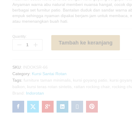
Anyaman warna abu natural memberi nuansa hangat, cocok di
berbagai set furnitur patio. Bantalan duduk dan sandar warna a
empuk sehingga nyaman dipakai berjam-jam untuk membaca, m
atau menenangkan buah hati.
Quantity:
Kursi
Tambah ke keranjang
Goyang
Rotan
Sintetis
Outdoor
SKU:
INDOKSR-66
quantity
Category:
Kursi Santai Rotan
Tags:
furniture taman minimalis
,
kursi goyang patio
,
kursi goyan
balkon
,
kursi teras rotan sintetis
,
rattan rocking chair
,
rocking ch
Brand:
Indorotan