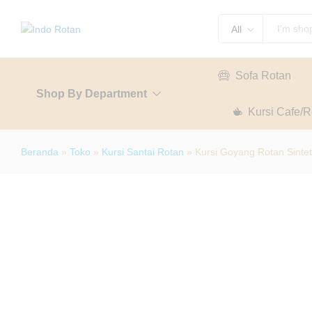
Kursi Goyang Rotan Sintetis Outdoor
All
Description
Specification
Sofa Rotan
Shop By Department
Kursi Cafe/R
Beranda
»
Toko
»
Kursi Santai Rotan
»
Kursi Goyang Rotan Sintet