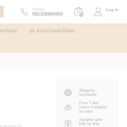
Rp
3.500.000
Tambah ke keranjang
Hotline
Log in
081326869955
0
ed Rotan
Kursi Santai Rotan
Shipping
worldwide
Free 7-day
return if eligible,
so easy
Supplier give
bills for this
sintetis ini.