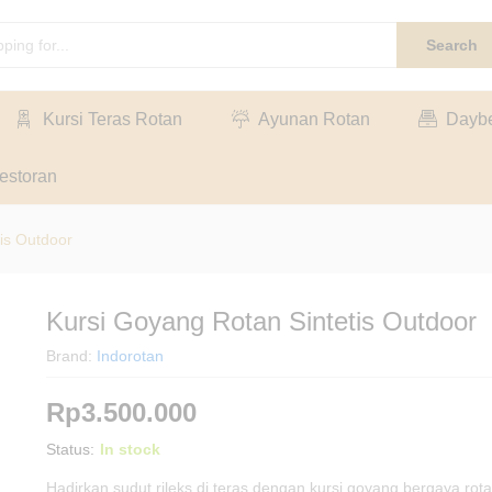
Search
Kursi Teras Rotan
Ayunan Rotan
Dayb
estoran
is Outdoor
Kursi Goyang Rotan Sintetis Outdoor
Brand:
Indorotan
Rp
3.500.000
Status:
In stock
Hadirkan sudut rileks di teras dengan kursi goyang bergaya rotan 