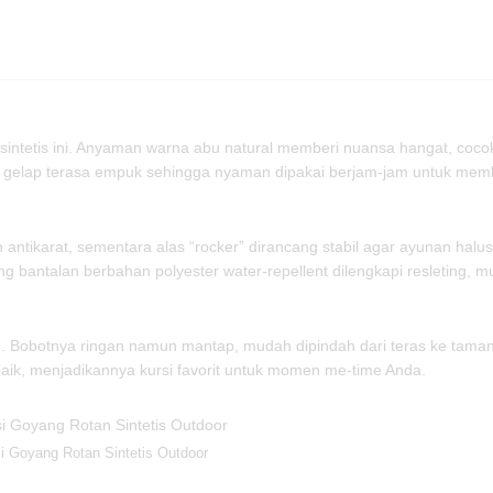
n sintetis ini. Anyaman warna abu natural memberi nuansa hangat, co
abu gelap terasa empuk sehingga nyaman dipakai berjam-jam untuk me
antikarat, sementara alas “rocker” dirancang stabil agar ayunan halu
g bantalan berbahan polyester water-repellent dilengkapi resleting, m
an. Bobotnya ringan namun mantap, mudah dipindah dari teras ke taman
k, menjadikannya kursi favorit untuk momen me-time Anda.
i Goyang Rotan Sintetis Outdoor