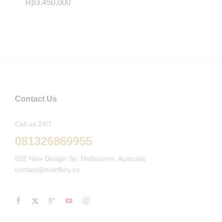
Rp
3.450.000
Contact Us
Call us 24/7
081326869955
502 New Design Str, Melbourne, Australia
contact@martfury.co