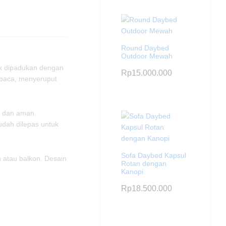
Round Daybed
Outdoor Mewah
cok dipadukan dengan
Rp
15.000.000
mbaca, menyeruput
s dan aman.
udah dilepas untuk
Sofa Daybed Kapsul
 atau balkon. Desain
Rotan dengan
Kanopi
Rp
18.500.000