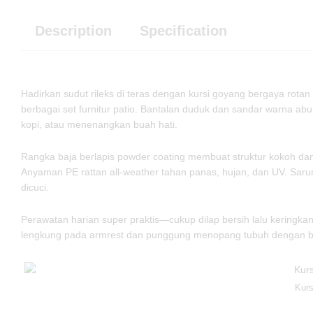
Description
Specification
Hadirkan sudut rileks di teras dengan kursi goyang bergaya rota
berbagai set furnitur patio. Bantalan duduk dan sandar warna 
kopi, atau menenangkan buah hati.
Rangka baja berlapis powder coating membuat struktur kokoh dan 
Anyaman PE rattan all-weather tahan panas, hujan, dan UV. Sarun
dicuci.
Perawatan harian super praktis—cukup dilap bersih lalu keringk
lengkung pada armrest dan punggung menopang tubuh dengan bai
Kurs