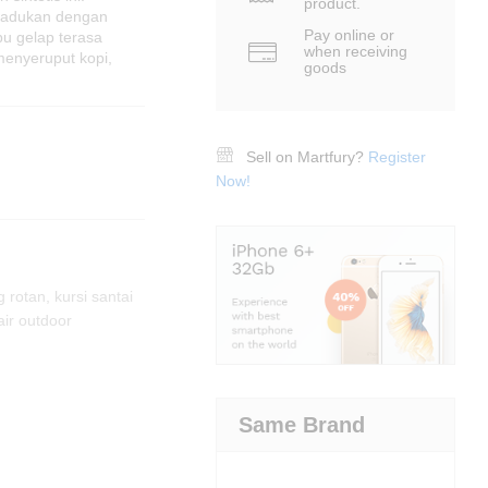
product.
padukan dengan
Pay online or
bu gelap terasa
when receiving
enyeruput kopi,
goods
Sell on Martfury?
Register
Now!
g rotan
,
kursi santai
air outdoor
Same Brand