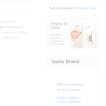
Sell on Martfury?
Register Now!
INDOSR-69
ory:
Sofa Rotan
io
,
sectional rattan
u
,
sofa taman
Same Brand
Round Daybed
Outdoor Mewah