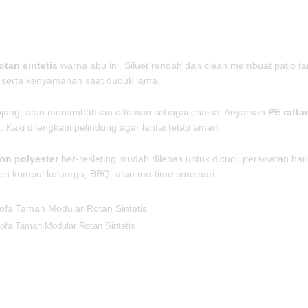
r
R
o
t
otan sintetis
warna abu ini. Siluet rendah dan clean membuat patio ta
a
n serta kenyamanan saat duduk lama.
n
S
jang, atau menambahkan ottoman sebagai chaise. Anyaman
PE ratta
i
 Kaki dilengkapi pelindung agar lantai tetap aman.
n
t
on polyester
ber-resleting mudah dilepas untuk dicuci; perawatan har
e
n kumpul keluarga, BBQ, atau me-time sore hari.
t
i
s
q
ofa Taman Modular Rotan Sintetis
u
a
n
t
i