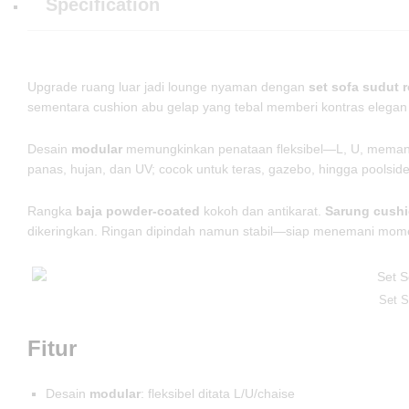
Specification
Upgrade ruang luar jadi lounge nyaman dengan
set sofa sudut r
sementara cushion abu gelap yang tebal memberi kontras elega
Desain
modular
memungkinkan penataan fleksibel—L, U, meman
panas, hujan, dan UV; cocok untuk teras, gazebo, hingga poolside.
Rangka
baja powder-coated
kokoh dan antikarat.
Sarung cushi
dikeringkan. Ringan dipindah namun stabil—siap menemani mome
Set S
Fitur
Desain
modular
: fleksibel ditata L/U/chaise