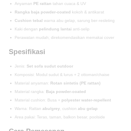
Anyaman
PE rattan
tahan cuaca & UV
Rangka baja powder-coated
kokoh & antikarat
Cushion tebal
warna abu gelap, sarung ber-resleting
Kaki dengan
pelindung lantai
anti-selip
Perawatan mudah; direkomendasikan memakai cover
Spesifikasi
Jenis:
Set sofa sudut outdoor
Komposisi: Modul sudut & lurus + 2 ottoman/chaise
Material anyaman:
Rotan sintetis (PE rattan)
Material rangka:
Baja powder-coated
Material cushion: Busa +
polyester water-repellent
Warna: Rattan
abu/grey
, cushion
abu gelap
Area pakai: Teras, taman, balkon besar, poolside