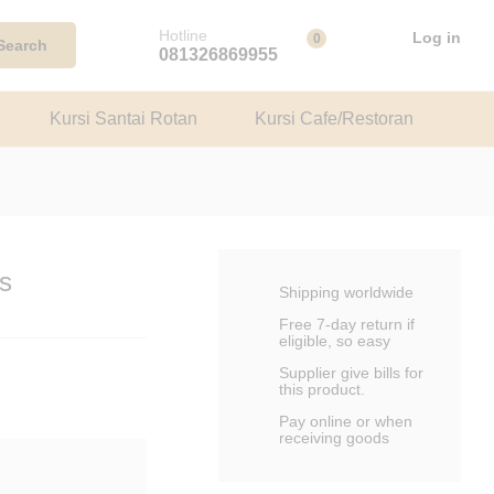
Rp
15.000.000
Tambah ke keranjang
Hotline
Log in
0
Search
081326869955
Kursi Santai Rotan
Kursi Cafe/Restoran
s
Shipping worldwide
Free 7-day return if
eligible, so easy
Supplier give bills for
this product.
Pay online or when
receiving goods