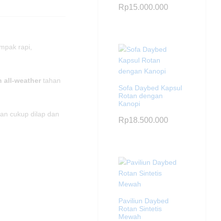
Rp
15.000.000
mpak rapi,
n all-weather
tahan
Sofa Daybed Kapsul
Rotan dengan
Kanopi
ian cukup dilap dan
Rp
18.500.000
Paviliun Daybed
Rotan Sintetis
Mewah