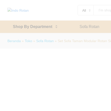
Set Sofa Taman Modular Rotan Sinteti
All
Description
Specification
Shop By Department
Sofa Rotan
Beranda
»
Toko
»
Sofa Rotan
»
Set Sofa Taman Modular Rotan Si