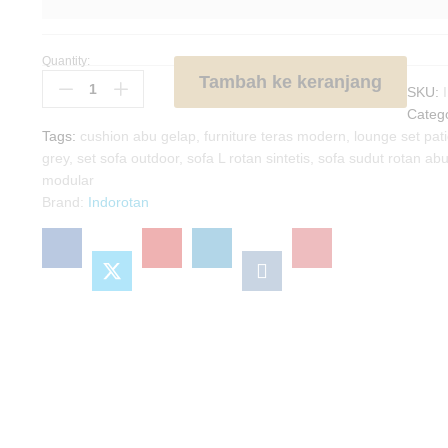
Quantity:
S
Tambah ke keranjang
e
SKU:
t
Categ
S
Tags:
cushion abu gelap
,
furniture teras modern
,
lounge set pat
o
grey
,
set sofa outdoor
,
sofa L rotan sintetis
,
sofa sudut rotan ab
f
modular
a
Brand:
Indorotan
T
a
m
a
n
M
o
d
u
l
a