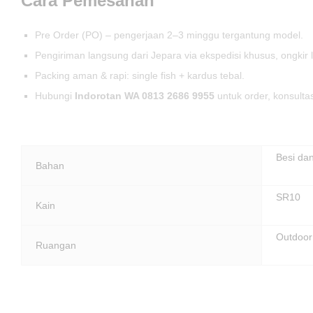
Cara Pemesanan
Pre Order (PO) – pengerjaan 2–3 minggu tergantung model.
Pengiriman langsung dari Jepara via ekspedisi khusus, ongkir 
Packing aman & rapi: single fish + kardus tebal.
Hubungi
Indorotan WA 0813 2686 9955
untuk order, konsulta
Besi dan
Bahan
SR10
Kain
Outdoor
Ruangan