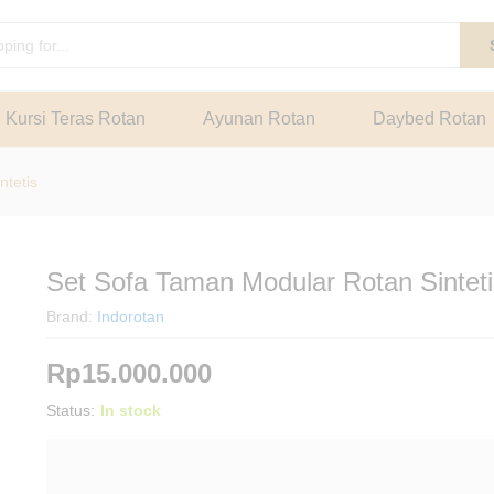
s
Kursi Teras Rotan
Ayunan Rotan
Daybed Rotan
ntetis
Set Sofa Taman Modular Rotan Sinteti
Brand:
Indorotan
Rp
15.000.000
Status:
In stock