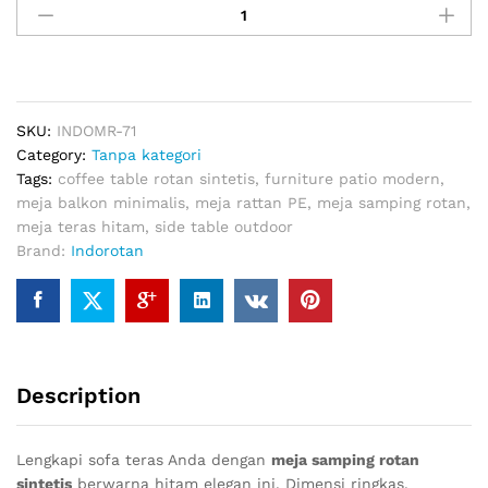
Samping
Rotan
Sintetis
Outdoor
quantity
SKU:
INDOMR-71
Category:
Tanpa kategori
Tags:
coffee table rotan sintetis
,
furniture patio modern
,
meja balkon minimalis
,
meja rattan PE
,
meja samping rotan
,
meja teras hitam
,
side table outdoor
Brand:
Indorotan
Description
Lengkapi sofa teras Anda dengan
meja samping rotan
sintetis
berwarna hitam elegan ini. Dimensi ringkas,