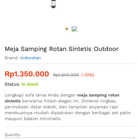
Meja Samping Rotan Sintetis Outdoor
Brand:
Indorotan
Rp
1.350.000
Rp
1.500.000
(-10%)
Status:
In stock
Lengkapi sofa teras Anda dengan
meja samping rotan
sintetis
berwarna hitam elegan ini. Dimensi ringkas,
permukaan datar kokoh, dan tampilan anyaman rapi
membuatnya mudah dipadukan dengan berbagai set patio
maupun balkon minimalis.
Quantity:
Meja