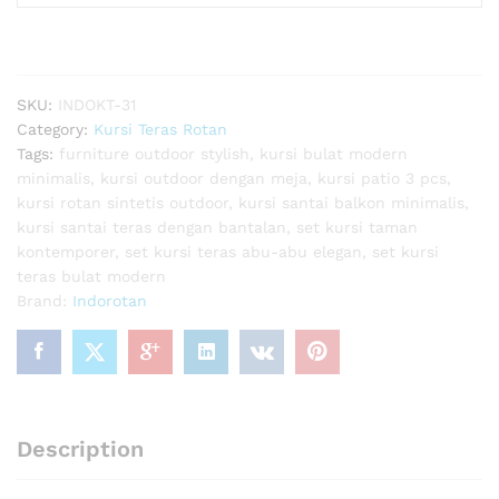
Teras
Outdoor
3-
Piece
SKU:
INDOKT-31
Modern
Category:
Kursi Teras Rotan
quantity
Tags:
furniture outdoor stylish
,
kursi bulat modern
minimalis
,
kursi outdoor dengan meja
,
kursi patio 3 pcs
,
kursi rotan sintetis outdoor
,
kursi santai balkon minimalis
,
kursi santai teras dengan bantalan
,
set kursi taman
kontemporer
,
set kursi teras abu-abu elegan
,
set kursi
teras bulat modern
Brand:
Indorotan
Description