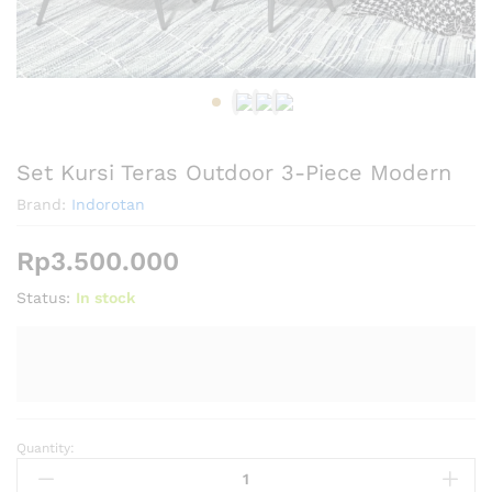
Set Kursi Teras Outdoor 3-Piece Modern
Brand:
Indorotan
Rp
3.500.000
Status:
In stock
Quantity:
Set
Kursi